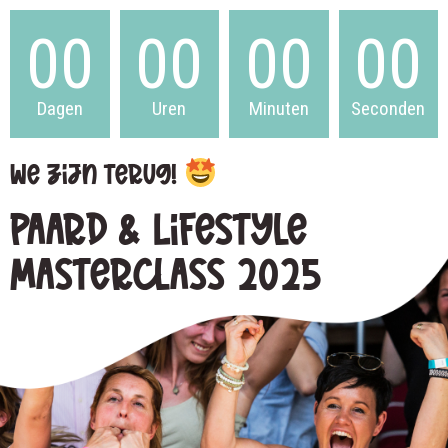
00
00
00
00
Dagen
Uren
Minuten
Seconden
We zijn terug!
Paard & Lifestyle
Masterclass 2025